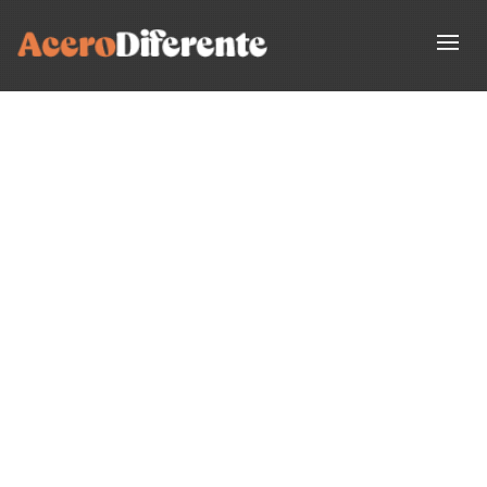
HACIENDO REALIDAD TUS SUEÑOS
Y PLASMÁNDOLES EN
ESTRUCTURAS METÁLICAS.
¿NECESITAS
ASESORAMIENTO
PERSONALIZADO?
UN SUEÑO POR CUMPLIR, UN NUEVO PROYECTO